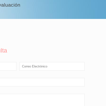
valuación
lta