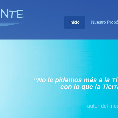
Inicio
Nuestro Propó
“No le pidamos más a la T
con lo que la Tier
autor del mo